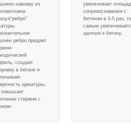
шнюю навивку из
увеличивает площа
кловолокна
соприкосновения с
азуя"ребро"
бетоном в 3-5 раз, т
атуры.
самым увеличивает
олнительное
адгезия к бетону.
шнее ребро придает
ержню
иодический
филь, создает
еровку в бетоне и
личивает
ерхность арматуры,
 повышает
пление стержня с
оном.