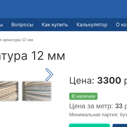
ы
Вопросы
Как купить
Калькулятор
О к
я арматура 12 мм
тура 12 мм
Цена:
3300
р
В наличии
Цена за метр:
33
р
Минимальная партия: бух