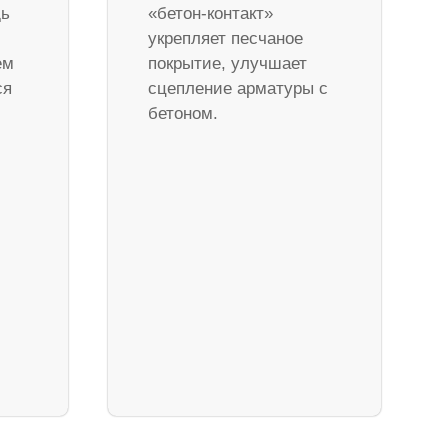
дь
«бетон-контакт»
укрепляет песчаное
ем
покрытие, улучшает
ся
сцепление арматуры с
бетоном.