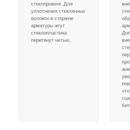
стеклоровинг. Для
вне
уплотнения стеклянных
сте
волокон в стержне
обр
арматуры жгут
арм
стеклопластика
Доп
перетянут нитью.
вне
ст
пер
про
анк
уве
пов
что
сце
бет