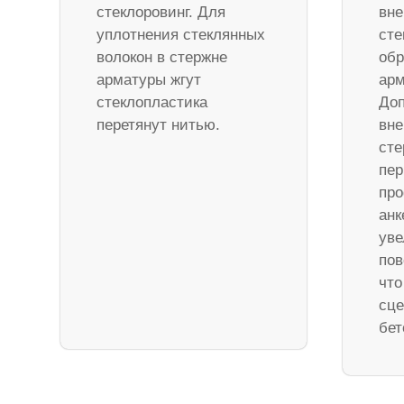
стеклоровинг. Для
вне
уплотнения стеклянных
сте
волокон в стержне
обр
арматуры жгут
арм
стеклопластика
Доп
перетянут нитью.
вне
ст
пер
про
анк
уве
пов
что
сце
бет