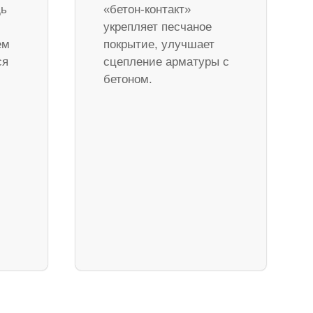
дь
«бетон-контакт»
укрепляет песчаное
ем
покрытие, улучшает
ся
сцепление арматуры с
бетоном.