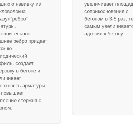
шнюю навивку из
увеличивает площа
кловолокна
соприкосновения с
азуя"ребро"
бетоном в 3-5 раз, т
атуры.
самым увеличивает
олнительное
адгезия к бетону.
шнее ребро придает
ержню
иодический
филь, создает
еровку в бетоне и
личивает
ерхность арматуры,
 повышает
пление стержня с
оном.