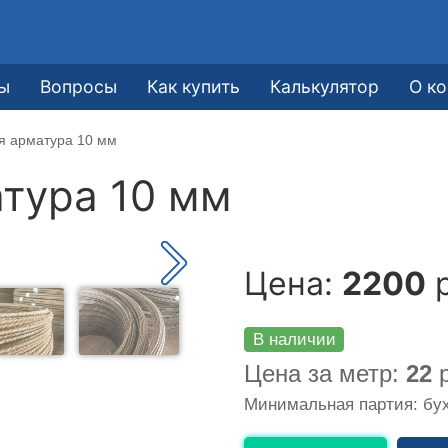
ы
Вопросы
Как купить
Калькулятор
О к
я арматура 10 мм
тура 10 мм
Цена:
2200
р
В наличии
Цена за метр:
22
р
Минимальная партия: бух