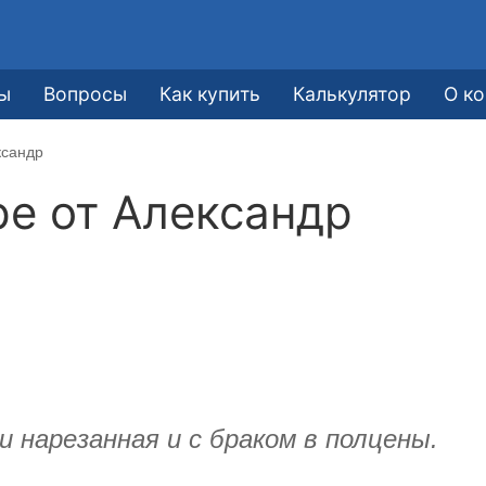
ы
Вопросы
Как купить
Калькулятор
О к
ксандр
ре от
Александр
 нарезанная и с браком в полцены.