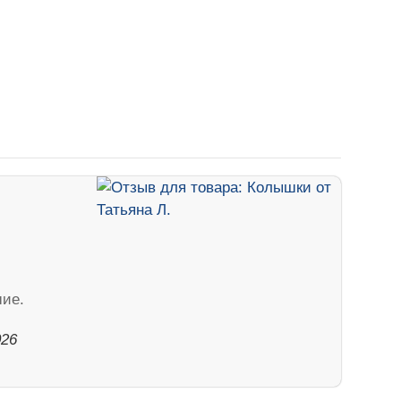
шие.
026