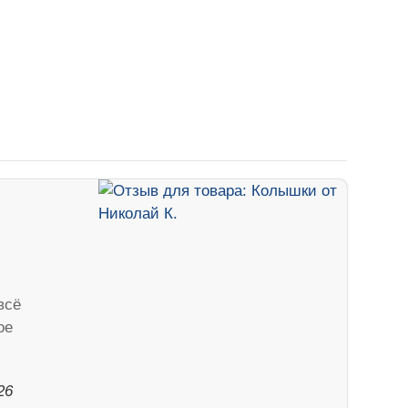
всё
ое
26