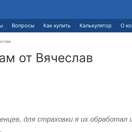
ы
Вопросы
Как купить
Калькулятор
О к
еслав
кам от
Вячеслав
нцев, для страховки я их обработал ш
.