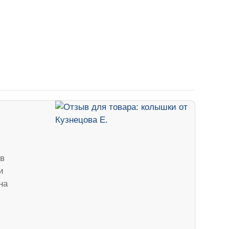
в
и
на