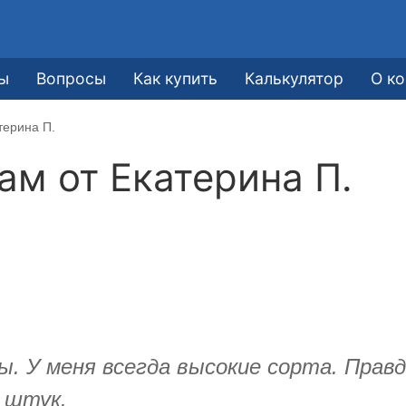
ы
Вопросы
Как купить
Калькулятор
О к
терина П.
кам от
Екатерина П.
У меня всегда высокие сорта. Правда
0 штук.