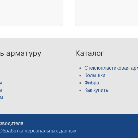
ь арматуру
Каталог
Стеклопластиковая ар
Колышки
м
Фибра
м
Как купить
м
изводителя
Обработка персональных данных