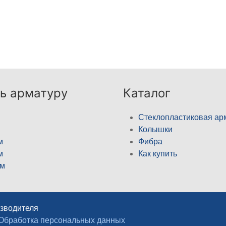
ь арматуру
Каталог
Стеклопластиковая ар
Колышки
м
Фибра
м
Как купить
м
изводителя
Обработка персональных данных