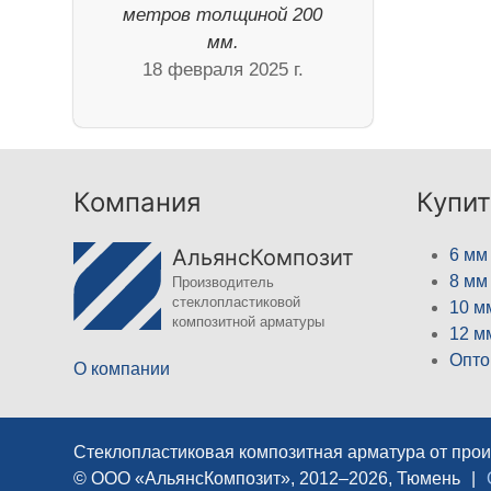
метров толщиной 200
мм.
18 февраля 2025 г.
Компания
Купит
АльянсКомпозит
6 мм
8 мм
Производитель
стеклопластиковой
10 м
композитной арматуры
12 м
Опто
О компании
Стеклопластиковая композитная арматура от про
© ООО «АльянсКомпозит», 2012–2026, Тюмень
|