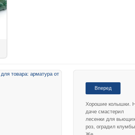
Вперед
Хорошие колышки. 
даче смастерил
лесенки для вьющи
роз, оградил клумбы
Же…