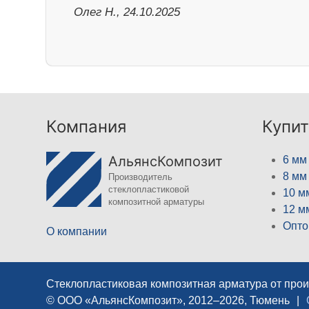
Олег Н., 24.10.2025
Компания
Купит
АльянсКомпозит
6 мм
8 мм
Производитель
стеклопластиковой
10 м
композитной арматуры
12 м
Опто
О компании
Стеклопластиковая композитная арматура от про
© ООО «АльянсКомпозит», 2012–2026, Тюмень
|