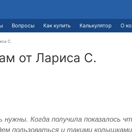
ы
Вопросы
Как купить
Калькулятор
О к
иса С.
кам от
Лариса С.
ь нужны. Когда получила показалось чт
дем пользоваться и такими колышками,