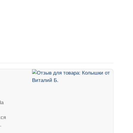
На
хся
.