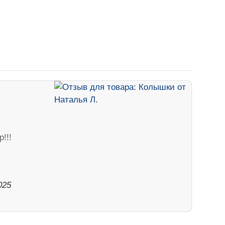
!!!
025