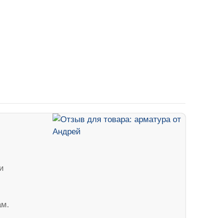
и
ам.